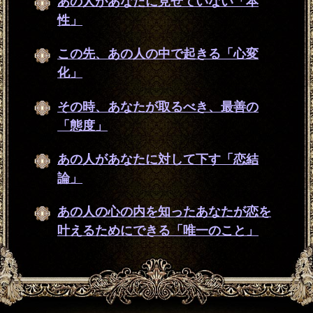
あの人があなたに見せていない「本
性」
この先、あの人の中で起きる「心変
化」
その時、あなたが取るべき、最善の
「態度」
あの人があなたに対して下す「恋結
論」
あの人の心の内を知ったあなたが恋を
叶えるためにできる「唯一のこと」