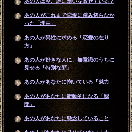
あの人は今、誰に想いを寄せている？
あの人がこれまで恋愛に踏み切らなか
った「理由」
あの人が異性に求める「恋愛の在り
方」
あの人が好きな人に、無意識のうちに
見せる「特別な顔」
あの人があなたに抱いている「魅力」
あの人があなたに衝動的になる「瞬
間」
あの人があなたに懸念していること