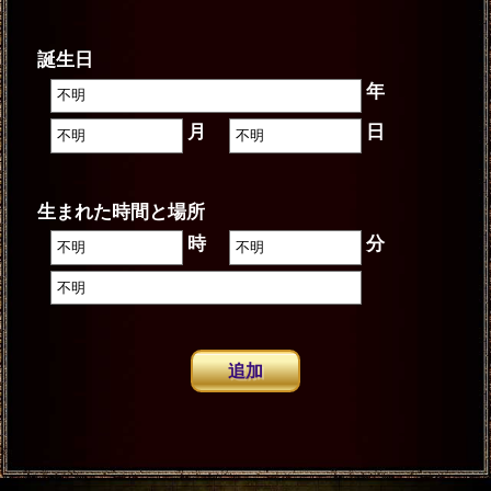
誕生日
年
月
日
生まれた時間と場所
時
分