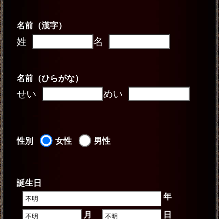
名前（漢字）
姓
名
名前（ひらがな）
せい
めい
性別
女性
男性
誕生日
年
月
日