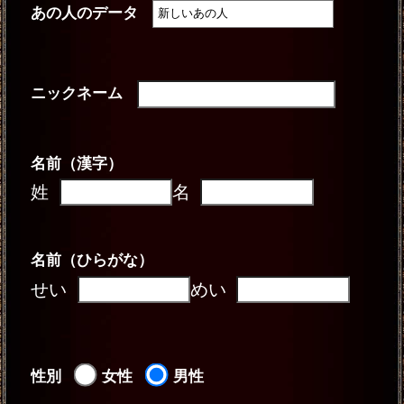
あの人のデータ
ニックネーム
名前（漢字）
姓
名
名前（ひらがな）
せい
めい
性別
女性
男性